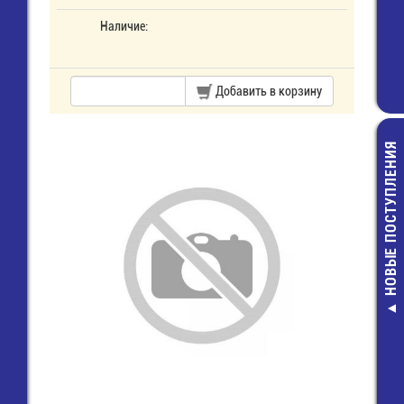
Наличие:
Добавить в корзину
НОВЫЕ ПОСТУПЛЕНИЯ
Вилка R
круглог
кабеля (
13,0