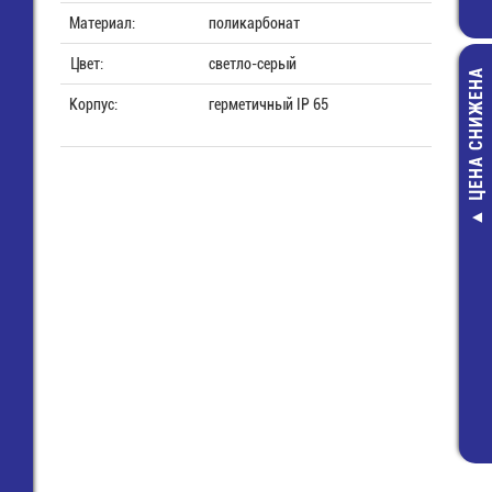
Материал:
поликарбонат
Цвет:
светло-серый
ЦЕНА СНИЖЕНА
Корпус:
герметичный IP 65
F1-6.4
ножевая а
мм пров
мм2,
21,6
14,0