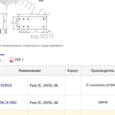
т незначительно отличаться от представленного
PDF 1
ы
Наименование
Корпус
Производитель
T424024
Реле 2C, 24VDC, 8A
TE Connectivity (SCHR
2RL24 24DC
Реле 2C, 24VDC, 8А
OMRON