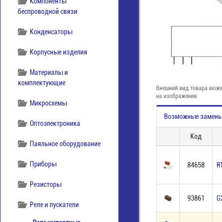
Компоненты
беспроводной связи
Конденсаторы
Корпусные изделия
Материалы и
комплектующие
Внешний вид товара може
на изображении
Микросхемы
Возможные замен
Оптоэлектроника
Код
Паяльное оборудование
Приборы
84658
R
Резисторы
93861
G
Реле и пускатели