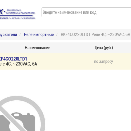
пускатели
Реле импортные
RKF4CO220LTD1 Реле 4C, ~230VAC, 6А
Наименование
Цена (руб.)
KF4CO220LTD1
по запросу
ле 4C, ~230VAC, 6А