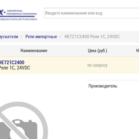
пускатели
Реле импортные
HE721C2400 Реле 1C, 24VDC
Наименование
Цена (руб.)
Н
HE721C2400
по запросу
Реле 1C, 24VDC
Производитель: