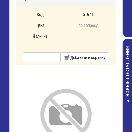
Код:
51671
Цена:
по запросу
Наличие:
НОВЫЕ ПОСТУПЛЕНИЯ
Добавить в корзину
LQM21FN100
Дроссель SMD 
10 мкГн - 60
14,00 руб