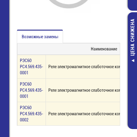
ЦЕНА СНИЖЕНА
Возможные замены
Наименование
РЭС60
ME030-500-
РС4.569.435-
Реле электромагнитное слаботочное коммутацион
Клеммник 10 
0001
шаг 5.00 мм, на
прямой уг
РЭС60
67,00 руб
РС4.569.435-
Реле электромагнитное слаботочное коммутацион
0001
30,00 руб
РЭС60
РС4.569.435-
Реле электромагнитное слаботочное коммутацион
0002