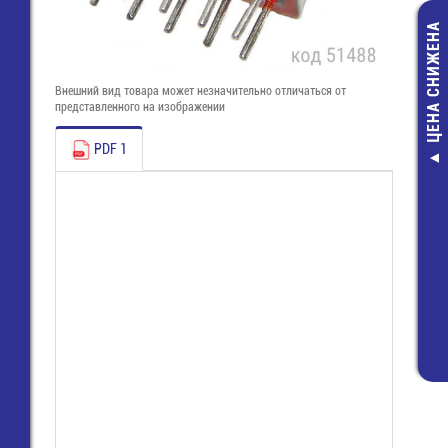
ЦЕНА СНИЖЕНА
Внешний вид товара может незначительно отличаться от
представленного на изображении
PDF 1
ЧИП-SMM-mini
8,2 КОМ 1% 
резистор
2,00 руб.
1,00 руб.