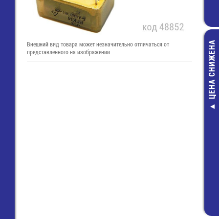
ЦЕНА СНИЖЕНА
Внешний вид товара может незначительно отличаться от
представленного на изображении
CT-508 T15 От
шестиконеч
звезда внеш
Т15х50
103,00 руб
50,00 руб