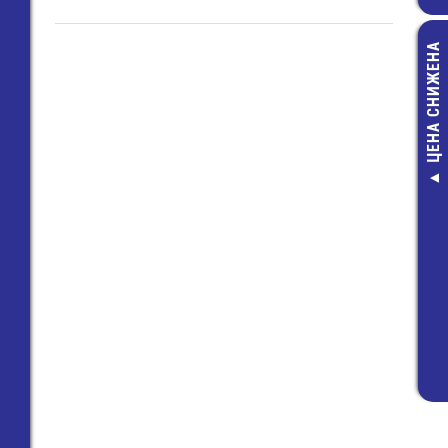
ЦЕНА СНИЖЕНА
8235 / 2
(25.523.0253
Клемма Wie
38,00 руб
14,00 руб