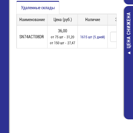
Удаленные склады
ЦЕНА СНИЖЕНА
Наименование
Цена (руб.)
Наличие
Заказ
36,00
SN74ACT08DR
от 75 шт - 31,20
1615 шт (5 дней)
от 150 шт - 27,47
Шнур "DeLink" 
SCART, "MET
GREY", 2,0м (S
221,00 руб
162,00 руб