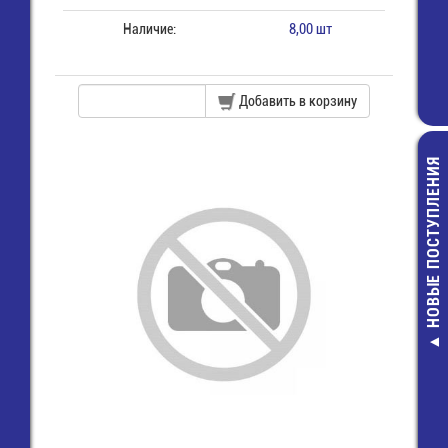
Наличие:
8,00 шт
Добавить в корзину
НОВЫЕ ПОСТУПЛЕНИЯ
AA/ LR6 (15A) 
G-Tech Элем
питания
44,00 руб