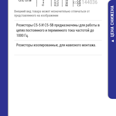
ЦЕНА СНИЖЕНА
Внешний вид товара может незначительно отличаться от
представленного на изображении
Резисторы С5-5 И С5-5В предназначены для работы в
цепях постоянного и переменного тока частотой до
1000 Гц.
ARPV-ST24200
Резисторы изолированные, для навесного монтажа.
>DC преобразо
напряжения ~
>24V- 8,3A в к
IP-67
5 809,30 ру
3 690,00 ру