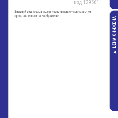
Внешний вид товара может незначительно отличаться от
представленного на изображении
ЦЕНА СНИЖЕНА
Разъем 15 pin 
плату вертика
(Harting)
19,00 руб
12,00 руб