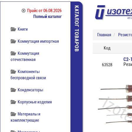
Источники питания
КАТАЛОГ ТОВАРОВ
Прайс
от 06.08.2026
Полный каталог
Кабельная продукция
Книги
Главная
Резист
Коммутация импортная
Код
Коммутация
С2-
отечественная
Рез
63528
Компоненты
беспроводной связи
Конденсаторы
Корпусные изделия
Материалы и
комплектующие