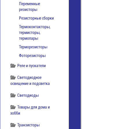
Переменные
резисторы
Резисторные сборки
Термоконтакторы,
термисторы,
термопары
Терморезисторы
Фоторезисторы
Реле и пускатели
Светодиодное
освещение и подсветка
Светодиоды
Товары для дома и
хобби
Транзисторы