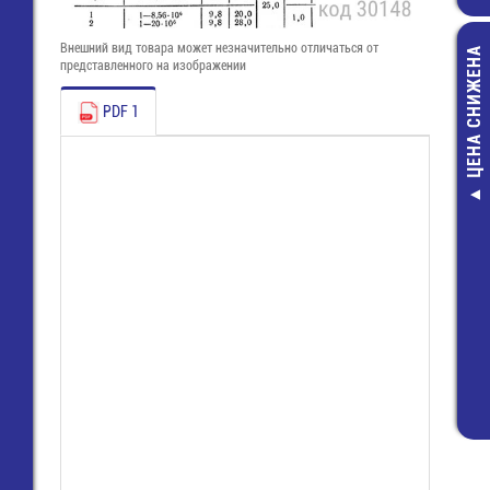
Внешний вид товара может незначительно отличаться от
ЦЕНА СНИЖЕНА
представленного на изображении
PDF 1
Изолента 19
синяя KRANZ (
2205) (Истек 
годности, до 10
94,60 руб
64,00 руб