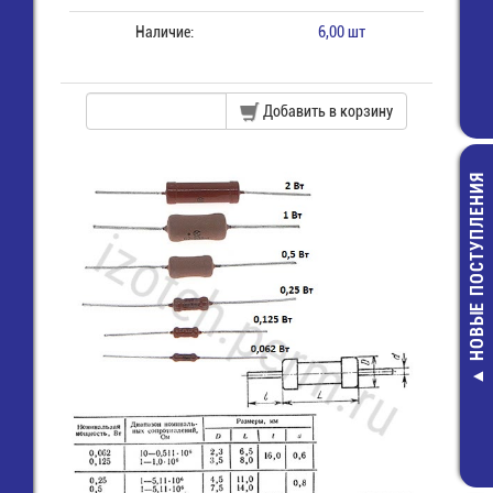
Наличие:
6,00 шт
Добавить в корзину
НОВЫЕ ПОСТУПЛЕНИЯ
Разъем 2х 8 (м
пайки на пл
прямой угол 
16R)
20,00 руб