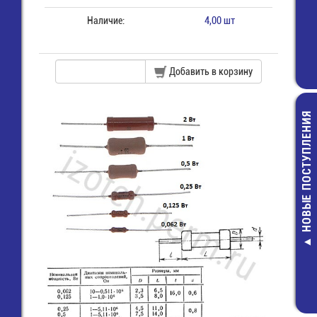
Наличие:
4,00 шт
Добавить в корзину
НОВЫЕ ПОСТУПЛЕНИЯ
Раз
отв.час
плату
(
11