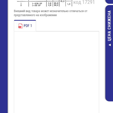
Внешний вид товара может незначительно отличаться от
ЦЕНА СНИЖЕНА
представленного на изображении
PDF 1
Разъем 2х10 (
пайки на пл
прямой угол 
105-02-G-D-K
750,00 руб
490,00 руб