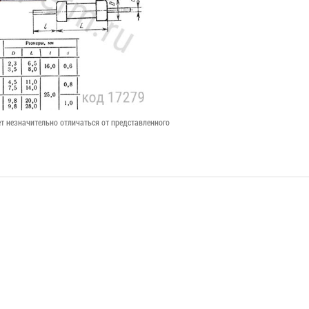
т незначительно отличаться от представленного