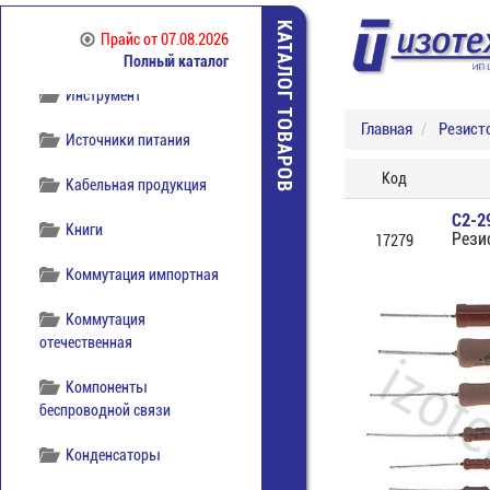
Диоды
КАТАЛОГ ТОВАРОВ
Прайс
от 07.08.2026
Индикаторы и дисплеи
Полный каталог
Инструмент
Главная
Резист
Источники питания
Код
Кабельная продукция
С2-2
Книги
Рези
17279
Коммутация импортная
Коммутация
отечественная
Компоненты
беспроводной связи
Конденсаторы