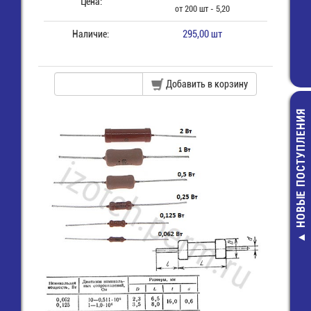
Цена:
от 200 шт - 5,20
Наличие:
295,00 шт
Добавить в корзину
НОВЫЕ ПОСТУПЛЕНИЯ
LQM21FN100
Дроссель SMD 
10 мкГн - 60
14,00 руб