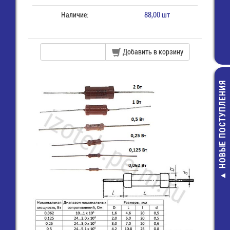
Наличие:
88,00 шт
Добавить в корзину
НОВЫЕ ПОСТУПЛЕНИЯ
Разъем 2х 8 (м
пайки на пл
прямой угол 
16R)
20,00 руб