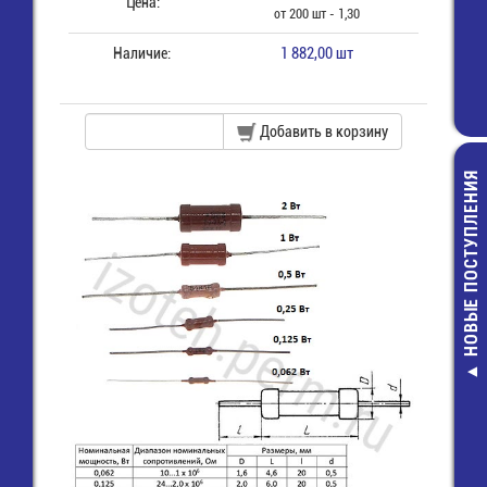
Цена:
от 200 шт - 1,30
Наличие:
1 882,00 шт
Добавить в корзину
НОВЫЕ ПОСТУПЛЕНИЯ
MTS-203-A2 Ту
6 котактов DPD
off-on) (3 поло
без изоляции) 
3А)
56,00 руб