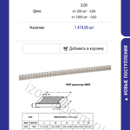
3,00
Цена:
от 200 шт - 0,80
от 1000 шт - 0,60
Наличие:
1 474,00 шт
НОВЫЕ ПОСТУПЛЕНИЯ
Добавить в корзину
Разъем 2х 8
пайки на
прямой уго
16R
20,00 