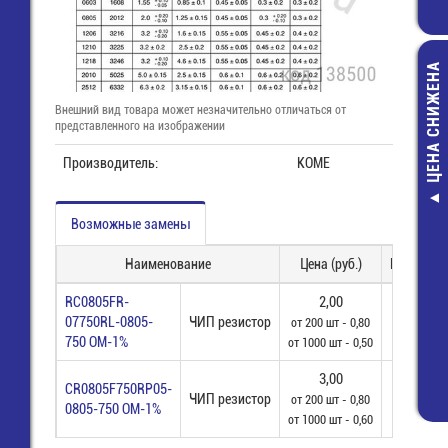
ЦЕНА СНИЖЕНА
Внешний вид товара может незначительно отличаться от
представленного на изображении
Производитель:
KOME
Переходник F
Возможные замены
вилка моно
32,00 
Наименование
Цена (руб.)
Наличие
14,00 
RC0805FR-
2,00
07750RL-0805-
ЧИП резистор
3861 шт
от 200 шт - 0,80
750 ОМ-1%
от 1000 шт - 0,50
3,00
CR0805F750RP05-
ЧИП резистор
4799 шт
от 200 шт - 0,80
0805-750 ОМ-1%
от 1000 шт - 0,60