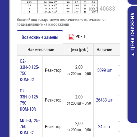
ЦЕНА СНИЖЕНА
Внешний вид товара может незначительно отличаться от
представленного на изображении
PDF 1
Возможные замены
Наименование
Цена (руб.)
Наличие
Заказ
8513 S /
С2-
(25.646.0353
33Н-0,125-
2,00
Резистор
5099 шт
Wiec
750
от 200 шт - 0,50
40,00 р
КОМ-5%
17,00 р
С2-
33Н-0,125-
2,00
Резистор
26433 шт
750
от 200 шт - 0,50
КОМ-10%
МЛТ-0,125-
2,00
750
Резистор
245 шт
от 200 шт - 0,50
КОМ-5%