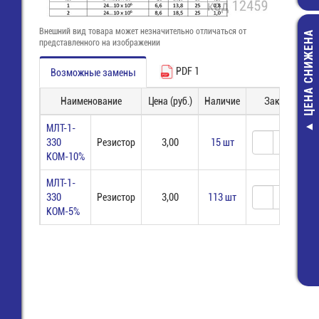
Внешний вид товара может незначительно отличаться от
ЦЕНА СНИЖЕНА
представленного на изображении
PDF 1
Возможные замены
Наименование
Цена (руб.)
Наличие
Заказ
МЛТ-1-
DIN 41612 96 p
330
Резистор
3,00
15 шт
конт. 3,7 мм, 
КОМ-10%
(216086-4), ша
мм
МЛТ-1-
120,00 руб
330
Резистор
3,00
113 шт
КОМ-5%
93,00 руб