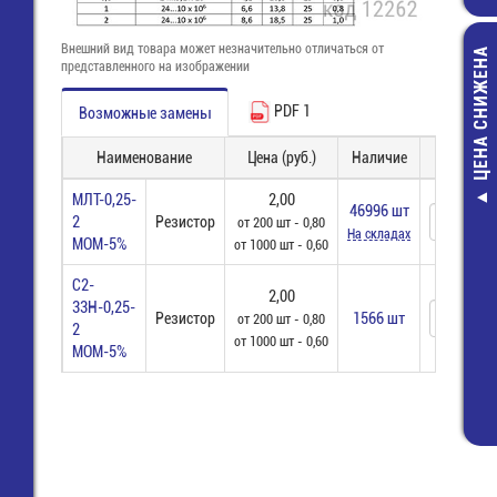
Внешний вид товара может незначительно отличаться от
ЦЕНА СНИЖЕНА
представленного на изображении
PDF 1
Возможные замены
Наименование
Цена (руб.)
Наличие
Заказ
МЛТ-0,25-
2,00
46996 шт
8813 S /12 
2
Резистор
от 200 шт - 0,80
(25.626.4253.0)
На складах
МОМ-5%
от 1000 шт - 0,60
Wiecon
221,00 руб
С2-
2,00
33Н-0,25-
65,00 руб
Резистор
1566 шт
от 200 шт - 0,80
2
от 1000 шт - 0,60
МОМ-5%