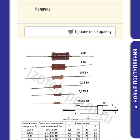
Наличие:
Добавить в корзину
НОВЫЕ ПОСТУПЛЕНИЯ
SMA гнезд
обжимной под 
(SMA-C58J) (
7809A) (GSA-1
73,00 руб