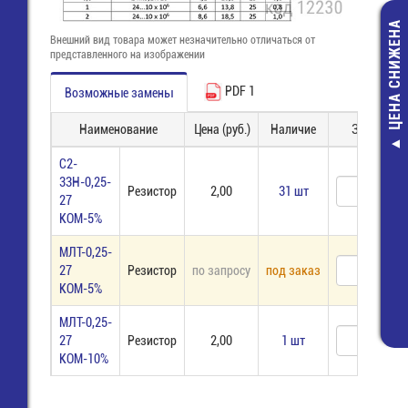
ЦЕНА СНИЖЕНА
Внешний вид товара может незначительно отличаться от
представленного на изображении
PDF 1
Возможные замены
Наименование
Цена (руб.)
Наличие
Заказ
Разъем для Er
С2-
78,00 руб
33Н-0,25-
Резистор
2,00
31 шт
27
24,00 руб
КОМ-5%
МЛТ-0,25-
27
Резистор
по запросу
под заказ
КОМ-5%
МЛТ-0,25-
27
Резистор
2,00
1 шт
КОМ-10%