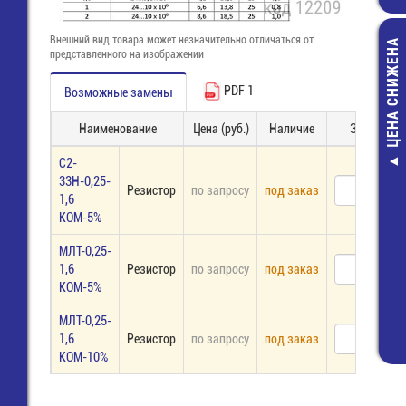
Внешний вид товара может незначительно отличаться от
ЦЕНА СНИЖЕНА
представленного на изображении
PDF 1
Возможные замены
Наименование
Цена (руб.)
Наличие
Заказ
С2-
Флюс ЛТИ-120
33Н-0,25-
Резистор
по запросу
под заказ
мл. (спиртов
1,6
SOLINS (годе
КОМ-5%
12.2024г)
154,00 руб
МЛТ-0,25-
1,6
Резистор
по запросу
под заказ
93,00 руб
КОМ-5%
МЛТ-0,25-
1,6
Резистор
по запросу
под заказ
КОМ-10%