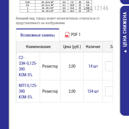
ЦЕНА СНИЖЕНА
Внешний вид товара может незначительно отличаться от
представленного на изображении
PDF 1
Возможные замены
Наименование
Цена (руб.)
Наличие
Заказ
ARJ-KE517
С2-
Драйвер 220V
33Н-0,125-
Резистор
2,00
14 шт
700мА; 36Вт; 
390
IP20
КОМ-5%
1 201,20 р
МЛТ-0,125-
680,00 ру
390
Резистор
2,00
154 шт
КОМ-5%