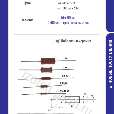
Цена:
от 200 шт - 3,10
от 1000 шт - 2,60
567,00 шт
Наличие:
2500 шт
— срок поставки 2 дня
Добавить в корзину
НОВЫЕ ПОСТУПЛЕНИЯ
RNBL-2-4 Клем
"О" 4,3 мм, пров
2,5 мм2
3,00 руб.