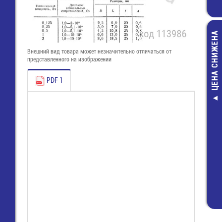
ЦЕНА СНИЖЕНА
Внешний вид товара может незначительно отличаться от
представленного на изображении
PDF 1
Изолента 15
белая KRANZ (
2101) (истек 
годности, до 05
74,30 руб
53,00 руб