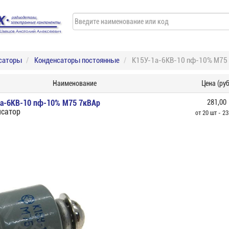
саторы
Конденсаторы постоянные
К15У-1а-6КВ-10 пф-10% М75 
Наименование
Цена (руб
1а-6КВ-10 пф-10% М75 7кВАр
281,00
нсатор
от 20 шт - 23