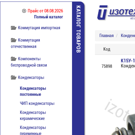
Кабельная продукция
КАТАЛОГ ТОВАРОВ
Прайс
от 08.08.2026
Книги
Полный каталог
Коммутация импортная
Главная
Конден
Коммутация
отечественная
Код
Компоненты
К15У-
беспроводной связи
Конде
75898
Конденсаторы
Конденсаторы
постоянные
ЧИП конденсаторы
Конденсаторы
керамические
Конденсаторы
переменные