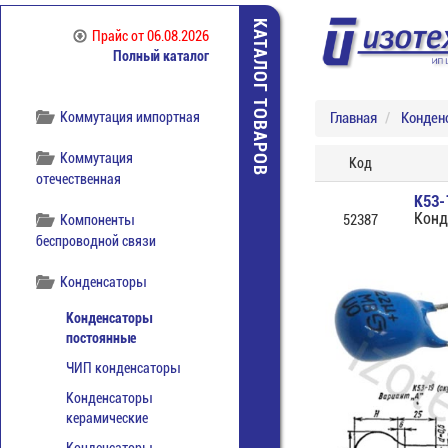
КАТАЛОГ ТОВАРОВ
Кабельная продукция
Прайс
от 06.08.2026
Полный каталог
Книги
Коммутация импортная
Главная
Конден
Коммутация
Код
отечественная
К53-
Конд
Компоненты
52387
беспроводной связи
Конденсаторы
Конденсаторы
постоянные
ЧИП конденсаторы
Конденсаторы
керамические