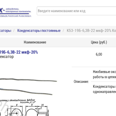
саторы
Конденсаторы постоянные
К53-19Б-6,3В-22 мкф-20% Ко
Наименование
Цена (руб.)
19Б-6,3В-22 мкф-20%
6,00
енсатор
Ниобиевые ок
работы в цепях
Описание:
Конденсаторы 
однонаправле