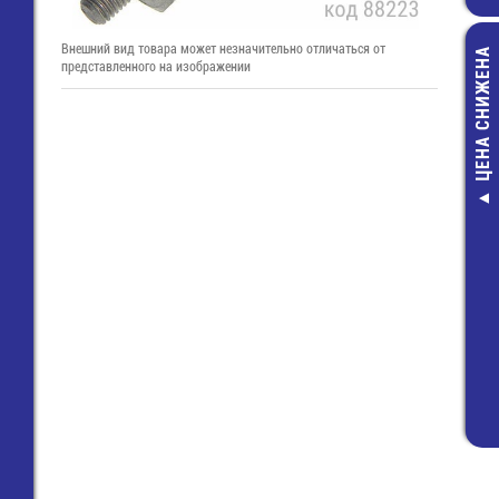
Внешний вид товара может незначительно отличаться от
ЦЕНА СНИЖЕНА
представленного на изображении
Удалитель ф
100мл (Исте
годност
129,40 ру
50,00 ру