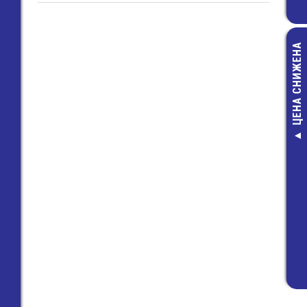
ЦЕНА СНИЖЕНА
8135 / 2
(25.520.0253
Клемма Wie
41,00 руб
17,00 руб