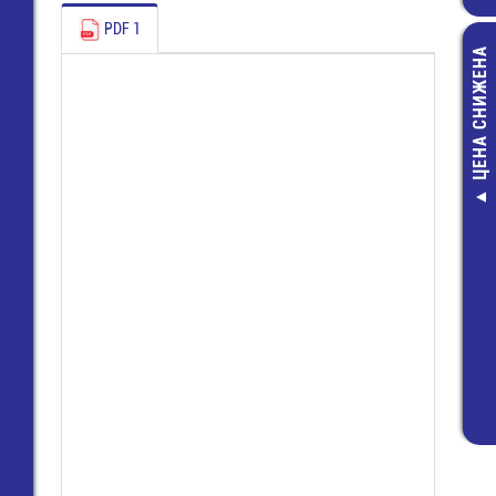
PDF 1
ЦЕНА СНИЖЕНА
8235 / 2
(25.523.025
Клемма Wie
38,00 руб
14,00 руб