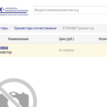
сторы
Транзисторы отечественные
КТ808ВМ Транзистор
Наименование
Цена (руб.)
Нали
08ВМ
по запросу
нзистор