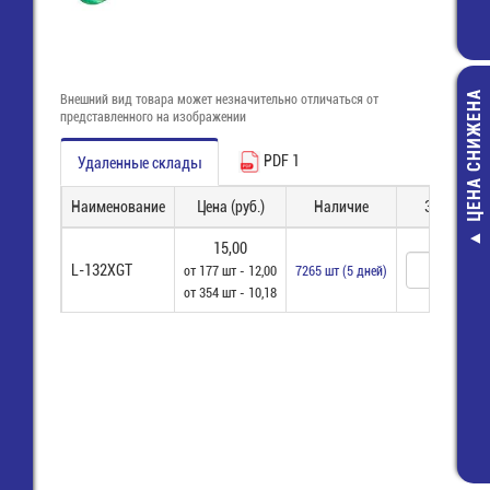
ЦЕНА СНИЖЕНА
Внешний вид товара может незначительно отличаться от
представленного на изображении
PDF 1
Удаленные склады
Наименование
Цена (руб.)
Наличие
Заказ
15,00
RM30TC-24 Си
L-132XGT
от 177 шт - 12,00
7265 шт (5 дней)
модуль дио
от 354 шт - 10,18
4 951,00 ру
2 576,00 ру