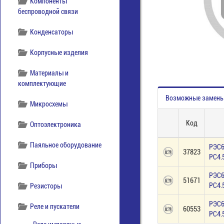
Компоненты
беспроводной связи
Конденсаторы
Корпусные изделия
Материалы и
комплектующие
Возможные замен
Микросхемы
Код
Оптоэлектроника
Паяльное оборудование
РЭС
37823
РС4.
Приборы
РЭС
51671
РС4.
Резисторы
РЭС
Реле и пускатели
60553
РС4.