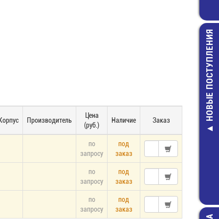
НОВЫЕ ПОСТУПЛЕНИЯ
FRC1-10 (RC1
Цена
Шлейф 1
Корпус
Производитель
Наличие
Заказ
(руб.)
проводников, 
мм
по
под
43,00 руб
запросу
заказ
по
под
запросу
заказ
по
под
запросу
заказ