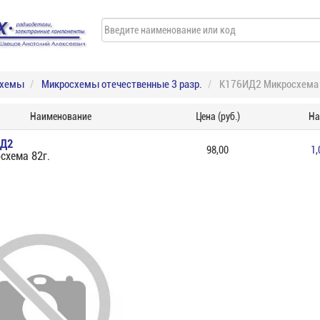
схемы
Микросхемы отечественные 3 разр.
К176ИД2 Микросхема 
Наименование
Цена (руб.)
На
ИД2
98,00
1,
схема 82г.