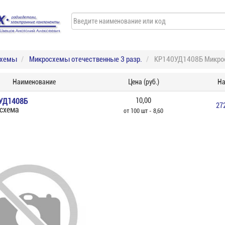
схемы
Микросхемы отечественные 3 разр.
КР140УД1408Б Микро
Наименование
Цена (руб.)
На
УД1408Б
10,00
27
схема
от 100 шт - 8,60