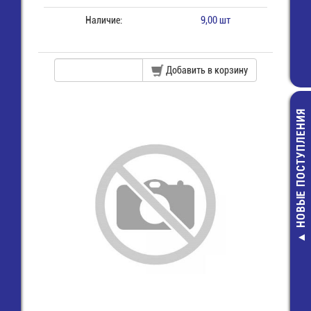
Наличие:
9,00 шт
Добавить в корзину
НОВЫЕ ПОСТУПЛЕНИЯ
LQM21FN100
Дроссель SMD 
10 мкГн - 60
14,00 руб